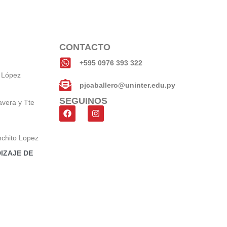
CONTACTO
+595 0976 393 322
 López
pjcaballero@uninter.edu.py
SEGUINOS
avera y Tte
nchito Lopez
IZAJE DE