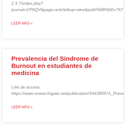
2.3.7/index.php?
journal=CPAQV&page=article&op=view&path%5B%5D=767
LEER MÁS »
Prevalencia del Síndrome de
Burnout en estudiantes de
medicina
Link de acceso:
https://www.researchgate.net/publication/344380974_Prevale
LEER MÁS »