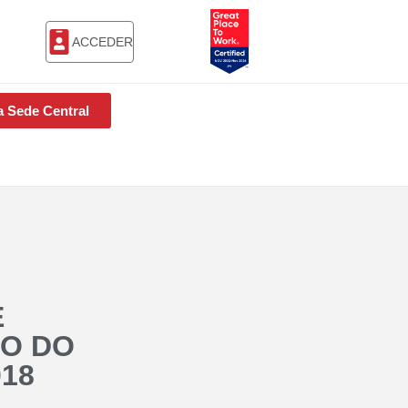
ACCEDER
a Sede Central
E
SO DO
018