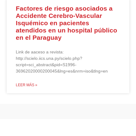
Factores de riesgo asociados a
Accidente Cerebro-Vascular
Isquémico en pacientes
atendidos en un hospital público
en el Paraguay
iew/167
Link de aaceso a revista:
http://scielo.iics.una.py/scielo.php?
script=sci_abstract&pid=S1996-
36962020000200045&lng=es&nrm=iso&tlng=en
LEER MÁS »