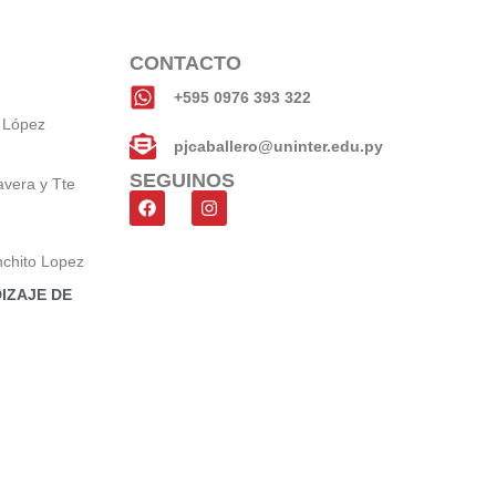
CONTACTO
+595 0976 393 322
 López
pjcaballero@uninter.edu.py
SEGUINOS
avera y Tte
nchito Lopez
IZAJE DE