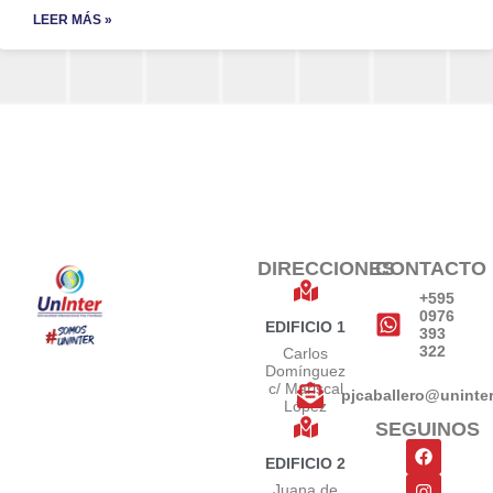
LEER MÁS »
DIRECCIONES
CONTACTO
+595
0976
EDIFICIO 1
393
322
Carlos
Domínguez
c/ Mariscal
pjcaballero@uninte
López
SEGUINOS
EDIFICIO 2
Juana de