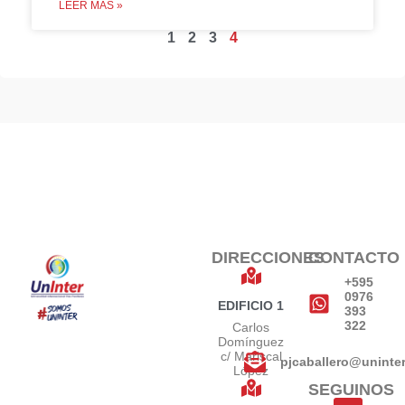
LEER MÁS »
1
2
3
4
DIRECCIONES
CONTACTO
+595
0976
EDIFICIO 1
393
322
Carlos
Domínguez
c/ Mariscal
pjcaballero@uninte
López
SEGUINOS