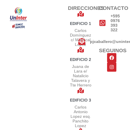
DIRECCIONES
CONTACTO
+595
0976
EDIFICIO 1
393
322
Carlos
Domínguez
c/ Mariscal
pjcaballero@uninte
López
SEGUINOS
EDIFICIO 2
Juana de
Lara e/
Natalicio
Talavera y
Tte Herrero
EDIFICIO 3
Carlos
Antonio
Lopez esq.
Panchito
Lopez