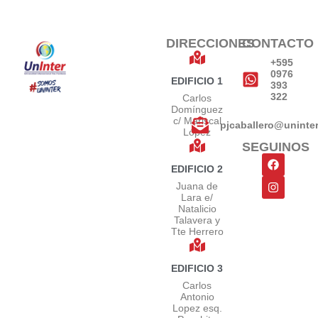
DIRECCIONES
CONTACTO
+595
0976
EDIFICIO 1
393
322
Carlos
Domínguez
c/ Mariscal
pjcaballero@uninte
López
SEGUINOS
EDIFICIO 2
Juana de
Lara e/
Natalicio
Talavera y
Tte Herrero
EDIFICIO 3
Carlos
Antonio
Lopez esq.