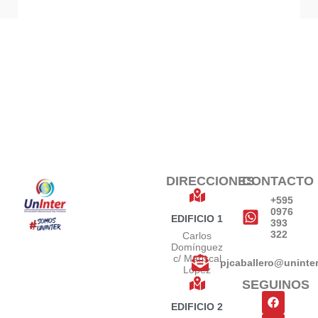
DIRECCIONES
CONTACTO
+595
0976
EDIFICIO 1
393
322
Carlos
Domínguez
c/ Mariscal
pjcaballero@uninte
López
SEGUINOS
EDIFICIO 2